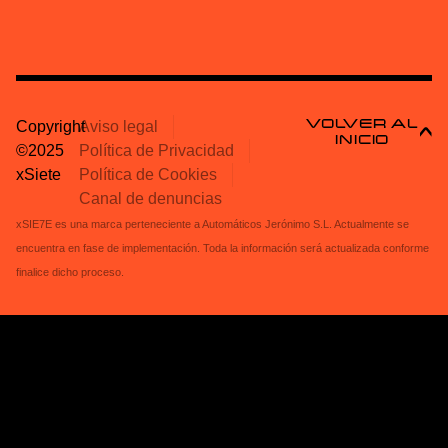
VOLVER AL
Copyright
Aviso legal
INICIO
©2025
Política de Privacidad
xSiete
Política de Cookies
Canal de denuncias
xSIE7E es una marca perteneciente a Automáticos Jerónimo S.L. Actualmente se
encuentra en fase de implementación. Toda la información será actualizada conforme
finalice dicho proceso.