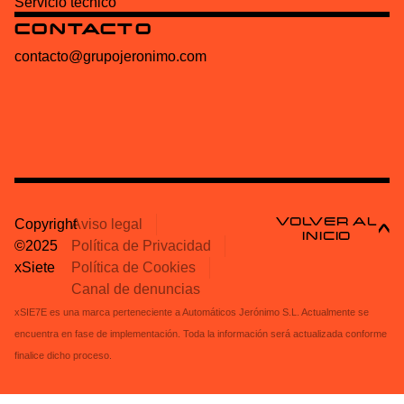
Servicio técnico
CONTACTO
contacto@grupojeronimo.com
VOLVER AL
Copyright
Aviso legal
INICIO
©2025
Política de Privacidad
xSiete
Política de Cookies
Canal de denuncias
xSIE7E es una marca perteneciente a Automáticos Jerónimo S.L. Actualmente se
encuentra en fase de implementación. Toda la información será actualizada conforme
finalice dicho proceso.